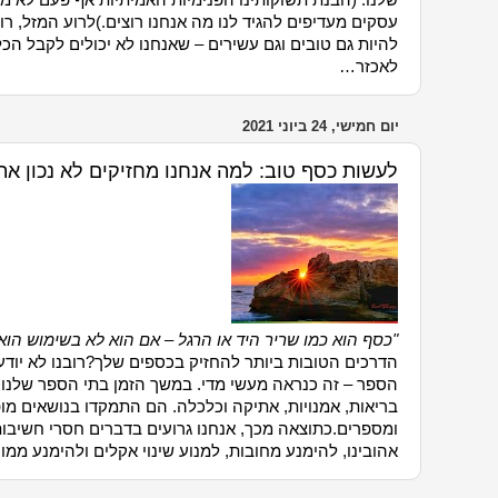
שלנו. (הבנת תשוקותינו הפנימיות האמיתיות אף פעם לא מה
עסקים מעדיפים להגיד לנו מה אנחנו רוצים.)לרוע המזל, רוב
להיות גם טובים וגם עשירים – שאנחנו לא יכולים לקבל הכ
לאכזר…
יום חמישי, 24 ביוני 2021
לעשות כסף טוב: למה אנחנו מחזיקים לא נכון את
"כסף הוא כמו שריר היד או הרגל – אם הוא לא בשימוש הוא
הדרכים הטובות ביותר להחזיק בכספים שלך?רובנו לא יודע
הספר – זה כנראה מעשי מדי. במשך הזמן בתי הספר שלנו
בריאות, אמנויות, אתיקה וכלכלה. הם התמקדו בנושאים מו
ומספרים.כתוצאה מכך, אנחנו גרועים בדברים חסרי חשיבו
אהובינו, להימנע מחובות, למנוע שינוי אקלים ולהימנע ממו