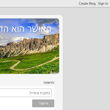
האושר הוא הד
הרשמה