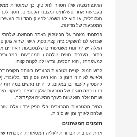
האינפורמציה שלו חסויה לחלוטין, כך שמוסדות ממשל
בקביעות אחר פעולותינו ומצבנו הכספיים. נוסף לכך ה
הגלובלית, אז הוא לא משמש לחיזוק המדינות העשירו
המטבעות של מדינות.
פרסמתי מאמר על הביטקוין באתר המחאה. שלחתי גם 
שכדאי לנו להשקיע בזה קצת כסף. אישי, שהוא גאון טכ
האלה יש יתרונות משמעותיים שלמטבעות האחרים אין,
בתוכו מערכת חוזית שלמה.) המטבעות המבוזרי
למשפחתנו, הוא הסכים, וכדאי לנו לקנות קצת.
לרוע המזל, קניית מטבעות מבוזרים באותה תקופה דרשה
ולאישי לא היה הזמן כי הוא היה עסוק מדי בלעבוד. (ל
להפסיק לעבוד בו במקום, כי היינו נעשים במהירות עש
קנינו כמה סוגים של מטבעות אלקטרוניים. ביטקוין היה
שורות אלה הוא שווה בערך חמישים אלף דולר.
מחיר המטבעות המבוזרים בלי ספק ירד ויעלה שוב 
שלהם לאורך זמן יש סיבות.
הזמנים המשתנים
אחת הסיבות הברורות לעליה המטאורית הנוכחית של הב