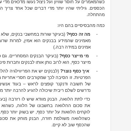
כשהמאמרים על חוסר שוויון ועל ניצול נעשו מדכאים מדי 
הכספים. גיליתי שהיו יותר מדי דברים שכל אחד צריך ה
מהתחלה.
כמה מהבסיסיים בהם היו:
-
מה זה כסף?
(בעיקר שורות במחשבי בנקים, שלא מי
מאמינים שהמידע בבנקים הוא אמין, למרות שרו
אמינים במידה רבה.)
-
מי מייצר כסף?
(בעיקר הבנקים המסחריים. גם כ
מייצר כסף, הוא לרוב נותן אותו לבנקים וחברות פינ
-
איך כסף נוצר?
(לבנקים יש את הפריווילגיה להלו
הפרטיות. זו הסיבה לכך שמקורבים חסרי אחריות מ
של תשובה ודנקנר קופצים לראש – בעוד אנשים 
נדרשים לשלם ריבית שיכולה להגיע להרבה יותר מ
את סכום ההלוואה בחשבונו של הלווה, כשהוא י
לוקחים הלוואות על יותר כסף, יש בשוק יותר כסף. 
כשהלוואה משולמת חזרה, הבנק מוחק את סכום 
שהכסף שוב לא קיים.