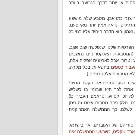
חות או יותר בדרך הגרועה ביותר
 צנח כמו אבן. מטבע שלא מושפע
רגילים, נראה אמין יותר מאי פעם.
אמון הוא הדבר היחיד עליו בנוי כל
הפרטיות שלנו, שנפלשה שוב ושוב.
 (המטבעות האלקטרוניים נחשבים
 וטרור. אבל לארגונים אפלים אלה,
עביר כספים
בחשאיות בכל מקרה.
לא מטבעות אלקטרוניים.)
בד שוק המניות את הקשר החיוני
 אחת לכך היא שבזמן בו כשליש
מהעובדים האמריקאיים איבדו את עבודתם וכמעט לא זכו לסיוע, טראמפ העביר כ9
ט
. חלק ניכר מסכום עצום זה ניתן
ו לשלם. כך הממשלה האמריקנית
טוריהם של העובדים, אך בישראל
ארד שקלים
,
כשראש הממשלה אינו