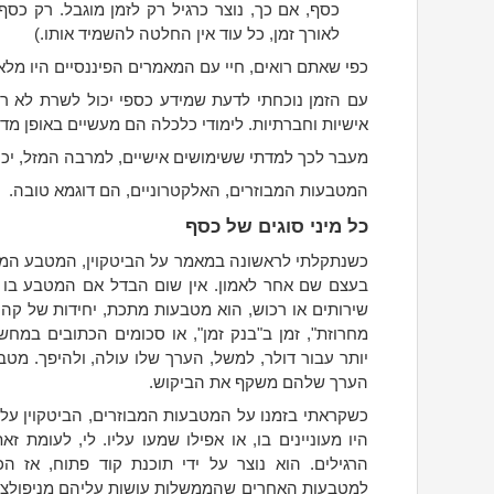
כסף, אם כך, נוצר כרגיל רק לזמן מוגבל. רק כסף
לאורך זמן, כל עוד אין החלטה להשמיד אותו.)
כפי שאתם רואים, חיי עם המאמרים הפיננסיים היו מלא
עם הזמן נוכחתי לדעת שמידע כספי יכול לשרת לא רק
אישיות וחברתיות. לימודי כלכלה הם מעשיים באופן מד
מעבר לכך למדתי ששימושים אישיים, למרבה המזל, יכו
המטבעות המבוזרים, האלקטרוניים, הם דוגמא טובה.
כל מיני סוגים של כסף
כשנתקלתי לראשונה במאמר על הביטקוין, המטבע המבו
בעצם שם אחר לאמון. אין שום הבדל אם המטבע בו א
שירותים או רכוש, הוא מטבעות מתכת, יחידות של קהילו
מחרוזת", זמן ב"בנק זמן", או סכומים הכתובים במח
יותר עבור דולר, למשל, הערך שלו עולה, ולהיפך. מטב
הערך שלהם משקף את הביקוש.
כשקראתי בזמנו על המטבעות המבוזרים, הביטקוין עלה
היו מעוניינים בו, או אפילו שמעו עליו. לי, לעומת 
הרגילים. הוא נוצר על ידי תוכנת קוד פתוח, אז ה
למטבעות האחרים שהממשלות עושות עליהם מניפולציות