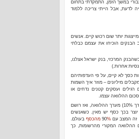
עבורי במשך הזמן, התמקדתי בתחום
יה לדעת, אבל הייתי צריכה ללמוד
יצגות יותר שום רכוש קיים. אנשים
ב הבנקים הוכיחו את עצמם כבלתי
שהבנק המרכזי, בנק ישראל אצלנו,
נסיות אחרות.)
ות כסך לא קיים, על פי העדפותיהם
קבלים מיליונים – מוזר איך השמות
רגילים ועסקים קטנים נדחים או
סכום ההלוואה עצמו.
כדי לתת הלוואה, הבנק מוודא שיש לו רזרבה (בערך 10%) מערך ההלוואה, ואז רושם
וצר בכך כסף יש מאין. כשאנשים
זה המצב עם 90
% מהכסף
בעולם.
ההלוואה המקורי מהרשומות, כך