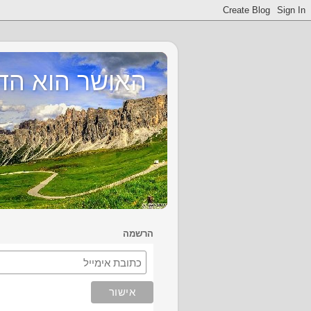
האושר הוא הד
הרשמה