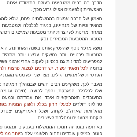
הדרך בה רבים ממנהיגינו בעולם התמודדו איתה – פ
האפשרית (ולפעמים אפילו גרוע מכך).
האמון של הרבה אנשים בממשלותינו פחת, שלא לומר
מהאידיוטיות של מנהיגינו, בניגוד לכלכלה ולמטבעות ה
מאחר ומדינות לא יוצרות יותר מטבעות שמייצגים רכוש, ו
מטבע, המטבעות המבוזרים נסקו.
נושא מרכזי נוסף שהעסיק אותנו בשנה האחרונה, הוא 
מטבעות פרטיים יותר נחשקים עכשיו יותר מתמיד.
למפריעים למדינות גם בנסיונן לעקוב אחרי ארגוני פשע
בדומה
לכל תאגיד עשיר, יש דרכים למצוא פרצות ולה
הפרטיות של אנשים רגילים, מצד שני, לא ממש מוגנת ל
מעבר לכך, משקיעים רבים חשים שבמהלך המגיפה אי
שלו לכלכלה הנאבקת, והפך לבועה. (סיבה עגומה
טריליוני דולרים
לבעלי ההון בכלל ולשוק המניות בפר
מהלוואות שארה"ב לקחה, ושכל האמריקנים יצטרכ
לוקחת מהעניים ומחלקת לעשירים.
באירופה בזמן זה תמכו הממשלות בעסקים ונמנעו פי
פוטרו כמיליון עובדים והחוב הלאומי עלה ב
יותר ממילי