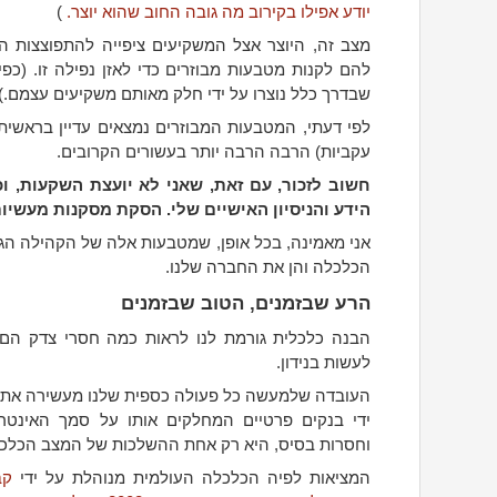
יודע אפילו בקירוב מה גובה החוב שהוא יוצר.
)
מצב זה, היוצר אצל המשקיעים ציפייה להתפוצצות הב
להם לקנות מטבעות מבוזרים כדי לאזן נפילה זו. (כפי
שבדרך כלל נוצרו על ידי חלק מאותם משקיעים עצמם.)
לפי דעתי, המטבעות המבוזרים נמצאים עדיין בראשית 
עקביות) הרבה הרבה יותר בעשורים הקרובים.
חשוב לזכור, עם זאת, שאני לא יועצת השקעות, ו
הידע והניסיון האישיים שלי. הסקת מסקנות מעשיו
אני מאמינה, בכל אופן, שמטבעות אלה של הקהילה הגל
הכלכלה והן את החברה שלנו.
הרע שבזמנים, הטוב שבזמנים
הבנה כלכלית גורמת לנו לראות כמה חסרי צדק הם
לעשות בנידון.
העובדה שלמעשה כל פעולה כספית שלנו מעשירה את בע
ידי בנקים פרטיים המחלקים אותו על סמך האינטרסי
וחסרות בסיס, היא רק אחת ההשלכות של המצב הכלכ
המציאות לפיה הכלכלה העולמית מנוהלת על ידי
קב