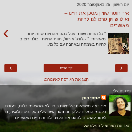
יום ראשון, 25 באוקטובר 2020
איך חוסר שוויון מסכן את חיינו –
ואילו שוויון גורם לנו להיות
מאושרים
›
" כל החיות שוות. אבל כמה מהחיות שוות יותר
מאחרות. " - ג'ורג' אורוול, חוות החיות . כולנו רוצים
לחיות בשמחה ובאהבה עם כל מי...
›
‹
דף הבית
הצג את הגירסה לאינטרנט
פרטים עלי
אסתי הורן
אני באה משושלת של נשות ריפוי לא-ממש-מיובלות, ונעזרת
בקסמי המלים שלהן, ובתואר השני שלי באקו-פסיכולוגיה, כדי
לעזור לאנשים להאט את הקצב ולחיות חיים מאושרים.
הצג את הפרופיל המלא שלי