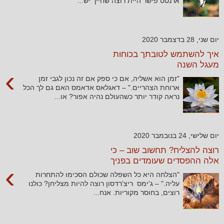
ארנסט פישר היית רוצה שחייך יש...
יום שני, 28 בדצמבר 2020
איך להשתמש לטובתך בכוחות
מעגל השנה
›
"זמן הוא אשליה, אם כי ספק אם זה נכון לגבי זמן
ארוחת הצהריים." – דאגלאס אדאמס האם גם לך הכל
נראה קודר יותר כשהעולם נהיה אפור? או...
יום שלישי, 24 בנובמבר 2020
רוצה להצליח? תחשוב שוב – כי
אלה ההפסדים שעומדים בפניך
›
"הצלחה היא כל השפלה שכולם הסכימו להתחרות
עליה." – ג'ימס ריצ'רדסון רוצה להיות מצליחן? כולנו
רוצים, בחוסר מקוריות. אנח...