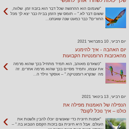
שלך יכולות לשחרר אותך לחופשי
›
"שעמום הוא ההרגשה שכל דבר הוא בזבוז זמן. שלווה,
ששום דבר לא." – תומס שץ הזמן בבית כבר יצא לך מכל
החורים? כבר כמעט שנה שאנחנו...
יום רביעי, 10 בפברואר 2021
יום האהבה - איך להימנע
מהאכזבות הרומנטיות הקבועות
›
"כשאדם מאוהב, הוא תמיד מתחיל בכך שהוא מרמה
את עצמו, ותמיד מסיים בכך שהוא מרמה אחרים. זה
מה שנקרא רומנטיקה." – אוסקר ווילד ה...
יום רביעי, 13 בינואר 2021
הנפילה של האמנות מפילה את
כולנו – איך נוכל לקום?
›
"אמנות חיונית כדי שאנשים יוכלו להבין ולשנות את
העולם. אבל היא חיונית גם בזכות הקסם הטבוע בה." –