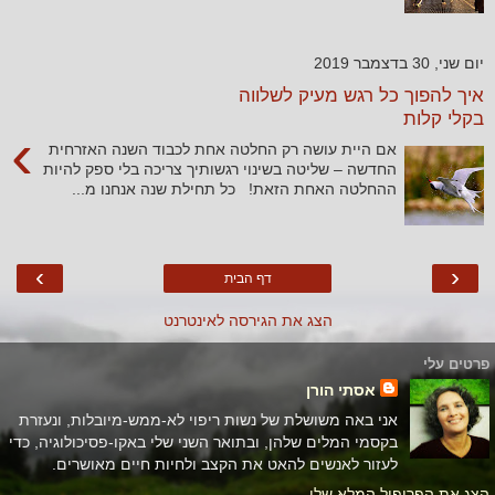
יום שני, 30 בדצמבר 2019
איך להפוך כל רגש מעיק לשלווה
בקלי קלות
›
אם היית עושה רק החלטה אחת לכבוד השנה האזרחית
החדשה – שליטה בשינוי רגשותיך צריכה בלי ספק להיות
ההחלטה האחת הזאת! כל תחילת שנה אנחנו מ...
›
‹
דף הבית
הצג את הגירסה לאינטרנט
פרטים עלי
אסתי הורן
אני באה משושלת של נשות ריפוי לא-ממש-מיובלות, ונעזרת
בקסמי המלים שלהן, ובתואר השני שלי באקו-פסיכולוגיה, כדי
לעזור לאנשים להאט את הקצב ולחיות חיים מאושרים.
הצג את הפרופיל המלא שלי