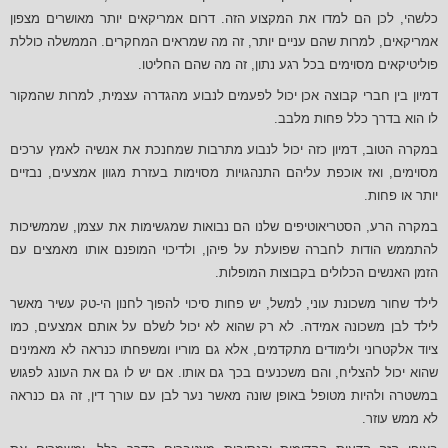
כלשהי, לכן הם למדו את המקצוע הזה. דרום אמריקאים יותר מאושרים מצפון
אמריקאים, למרות שהם עניים יותר, זה מה שמראים המחקרים. הממשלה כוללת
פוליטיקאים מסוימים בכל רגע נתון, זה מה שהם החליטו.
דמיון בין חברי קבוצה אכן יכול לפעמים לנבוע מהגדרה עצמית, למרות שהמקור
לו הוא בדרך כלל פחות מלבב.
במקרה הטוב, דמיון כזה יכול לנבוע מתרבות שמחנכת את אנשיה לאמץ ערכים
מסוימים, ואז אוכפת עליהם התנהגויות מסוימות בעזרת מגוון אמצעים, נבזיים
יותר או פחות.
במקרה הרע, הסטריאוטיפים שלנו הם נבואות שמגשימות את עצמן, שממשיכות
להתממש הודות לחברה שפועלת על פיהן, ולדיכוי המופנם אותו מאמצים עם
הזמן האנשים הכלולים בקבוצות המופלות.
לילד שחור משכונת עוני, למשל, יש פחות סיכוי להפוך לחנון הי-טק עשיר מאשר
לילד לבן משכונה אמידה. לא רק שהוא לא יכול לשלם על אותם אמצעים, כמו
ציוד אלקטרוני ולימודים מתקדמים, אלא גם מוריו ומשפחתו כנראה לא מאמינים
שהוא יכול להצליח, והם משכנעים בכך גם אותו. אם יש לו גם את העונג לפגוש
במשטרה ולהיות מטופל באופן שונה מאשר נער לבן עם עורך דין, זה גם כנראה
לא ממש עוזר.