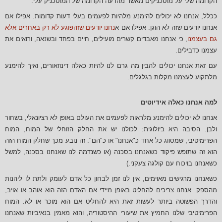
הקדומה שלי על מוסכניקים מאשר מהדעה הקדומה של המוסכניק עלי.
ככלל, אנחנו לא יכולים להימנע מלהיות לפעמים בעלי דעות קדומות. אפילו אם
אנחנו יודעים שזה לא הוגן. אפילו אם א
נחנו יודעים שזהפוגע לא רק באחרים אלא
גם בעצמנו
, כי אנחנו מאבדים קשרים מועילים, חיים בפחד ובשנאה, ורואים את
עצמנו כדבילים.
עם זאת אנחנו יכולים להבין מה גרם לנו להיות כאלה דינוזאורים, ואיך להימנע
מלתקוע לעצמנו מקלות בגלגלים.
למה אנחנו כאלה אידיוטים
אנחנו לא יכולים להימנע מלראות לפעמים את העולם באופן לא רציונאלי, בשחור
ולבן. הסיבה היא ביולוגית: לכולנו יש את החלק הזוחלי של המוח, המוח
הפרימיטיבי, שמסווג כל אחד כ"אנחנו" או כ"הם". זה נובע מכך שחלק המוח הזה
הוא זה שתופש פיקוד כשאנחנו בסכנה (או כשנדמה לנו שאנחנו בסכנה, למשל
כשאנחנו בויכוח עם קולגה צעקני.)
כשאנחנו מרגישים מאוימים, אין לנו זמן לבחון כל אדם לעומק ולתת לו ליהנות
מהספק. אנחנו צריכים להחליט באופן מיידי אם האדם הזה הוא אוהב או אויב,
והדרך הפשוטה ביותר לעשות זאת היא להחליט אם הוא מוכר או לא. המוח
הפרימיטיבי שלנו החמיץ את שיעורי ההיסטוריה, והוא מאמין בנאיביות שאנחנו