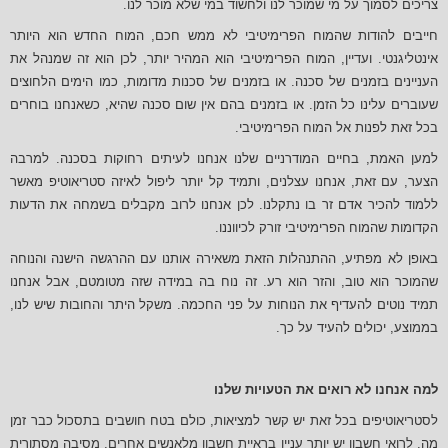
צריכים לסמוך על מי שמוכר לנו ולחשוד במי שלא מוכר לנו.
חייבים להודות שהמוח הפרימיטיבי לא ממש חכם, המוח החדש הוא היותר
אינטליגנטי. ועדיין, המוח הפרימיטיבי הוא המהיר יותר, לכן הוא זה שמנהל את
העניינים בזמנים של סכנה. או בזמנים של סכנות מדומות, כמו הימים הלחוצים
שעוברים עלינו כל הזמן. או בזמנים בהם אין שום סכנה שהיא, כשאנחנו בוחרים
בכל זאת לפנות אל המוח הפרימיטיבי.
למען האמת, בחיים המודרניים שלנו אנחנו לעיתים רחוקות בסכנה. למרבה
הצער, עם זאת, אנחנו עצלנים, ותמיד קל יותר ליפול לאיזה סטריאוטיפ מאשר
ללמוד להכיר אדם זר בו נתקלנו. לכן אנחנו לרוב מקבלים בשמחה את הדעות
הקדומות שהמוח הפרימיטיבי זורק לכיווננו.
באופן לא מפתיע, ההתנהלות הזאת משאירה אותנו עם ההרגשה הישנה והנוחה
שהמוכר הוא טוב, והזר הוא רע. זה נוח בה במידה שזה מטומטם, אבל אנחנו
תמיד נוטים להעדיף את הנוחות על פני החכמה. משקל היתר והחובות שיש לנו,
בממוצע, יכולים להעיד על כך.
למה אנחנו לא רואים את הטעויות שלנו
לסטריאוטיפים בכל זאת יש קשר למציאות, כולם בטח חושבים בתסכול כבר זמן
מה. לרואי חשבון יש יותר עניין בראיית חשבון מלאנשים אחרים, מסיבה מסתורית