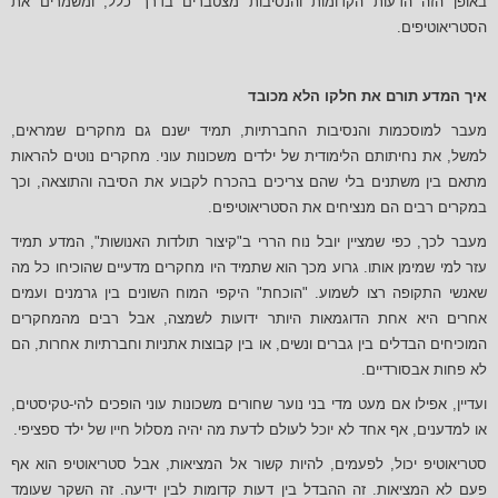
באופן הזה הדעות הקדומות והנסיבות מצטברים בדרך כלל, ומשמרים את
הסטריאוטיפים.
איך המדע תורם את חלקו הלא מכובד
מעבר למוסכמות והנסיבות החברתיות, תמיד ישנם גם מחקרים שמראים,
למשל, את נחיתותם הלימודית של ילדים משכונות עוני. מחקרים נוטים להראות
מתאם בין משתנים בלי שהם צריכים בהכרח לקבוע את הסיבה והתוצאה, וכך
במקרים רבים הם מנציחים את הסטריאוטיפים.
מעבר לכך, כפי שמציין יובל נוח הררי ב"קיצור תולדות האנושות", המדע תמיד
עזר למי שמימן אותו. גרוע מכך הוא שתמיד היו מחקרים מדעיים שהוכיחו כל מה
שאנשי התקופה רצו לשמוע. "הוכחת" היקפי המוח השונים בין גרמנים ועמים
אחרים היא אחת הדוגמאות היותר ידועות לשמצה, אבל רבים מהמחקרים
המוכיחים הבדלים בין גברים ונשים, או בין קבוצות אתניות וחברתיות אחרות, הם
לא פחות אבסורדיים.
ועדיין, אפילו אם מעט מדי בני נוער שחורים משכונות עוני הופכים להי-טקיסטים,
או למדענים, אף אחד לא יוכל לעולם לדעת מה יהיה מסלול חייו של ילד ספציפי.
סטריאוטיפ יכול, לפעמים, להיות קשור אל המציאות, אבל סטריאוטיפ הוא אף
פעם לא המציאות. זה ההבדל בין דעות קדומות לבין ידיעה. זה השקר שעומד